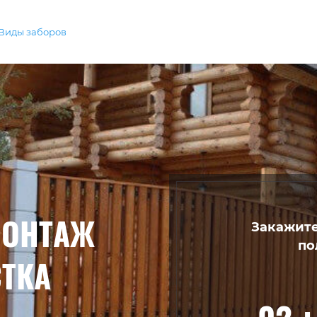
Виды заборов
МОНТАЖ
Закажите
по
ТКА