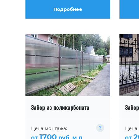
Подробнее
Забор из поликарбоната
Забор
Цена монтажа:
Цена 
1700
2
от
руб. м.п.
от