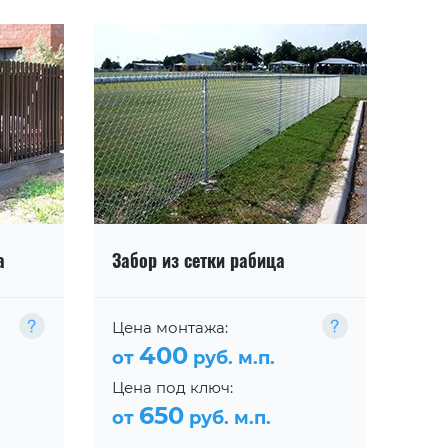
а
Забор из сетки рабица
Цена монтажа:
400
от
руб. м.п.
Цена под ключ:
650
от
руб. м.п.