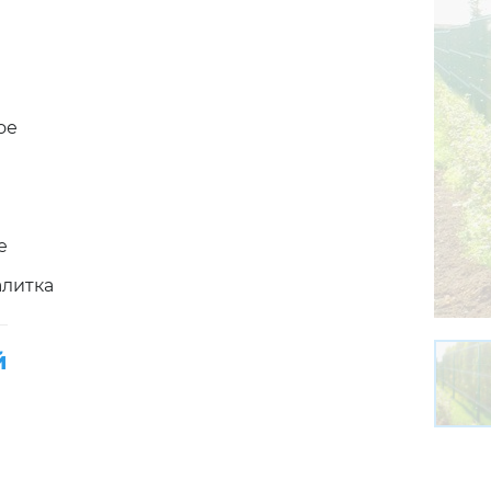
ое
е
алитка
й