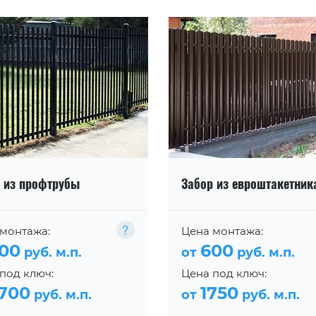
 из профтрубы
Забор из евроштакетник
монтажа:
Цена монтажа:
00
600
руб. м.п.
от
руб. м.п.
под ключ:
Цена под ключ:
700
1750
руб. м.п.
от
руб. м.п.