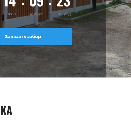
14
09
21
Часов
Минут
Секунд
Заказать забор
ТКА