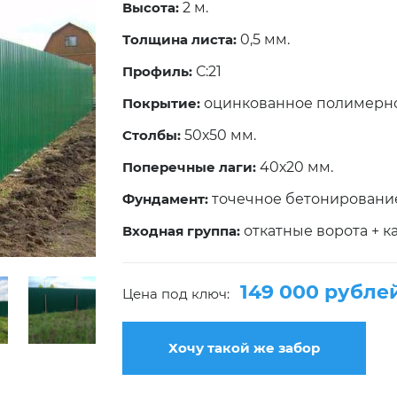
Высота:
2 м.
Толщина листа:
0,5 мм.
Профиль:
С:21
Покрытие:
оцинкованное полимерн
Столбы:
50х50 мм.
Поперечные лаги:
40х20 мм.
Фундамент:
точечное бетонировани
Входная группа:
откатные ворота + к
149 000 рубле
Цена под ключ:
Хочу такой же забор