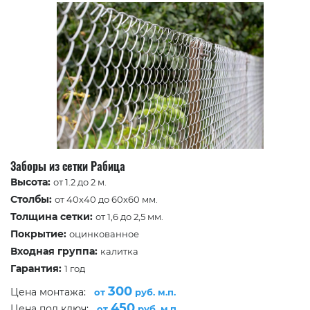
Заборы из сетки Рабица
Высота:
от 1.2 до 2 м.
Столбы:
от 40х40 до 60х60 мм.
Толщина сетки:
от 1,6 до 2,5 мм.
Покрытие:
оцинкованное
Входная группа:
калитка
Гарантия:
1 год
300
Цена монтажа:
от
руб. м.п.
450
Цена под ключ:
от
руб. м.п.