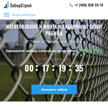
+7 (499) 938 59 78
Виды заборов
ИЗГОТОВЛЕНИЕ И МОНТАЖ ЗАБОРОВ ИЗ СЕТКИ
РАБИЦА
В Пензе и Пензенской области
СКИДКУ 5%
Закажите забор сейчас и получите
ОСТАЛОСЬ ВРЕМЕНИ
00
17
19
35
Дней
Часов
Минут
Секунд
Заказать забор