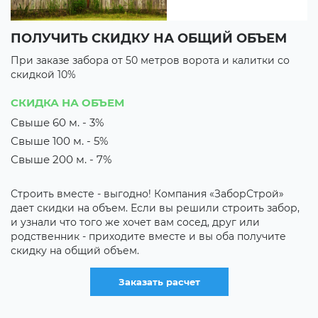
ПОЛУЧИТЬ СКИДКУ НА ОБЩИЙ ОБЪЕМ
В
При заказе забора от 50 метров ворота и калитки со
П
скидкой 10%
с
3 
СКИДКА НА ОБЪЕМ
3
Свыше 60 м. - 3%
Свыше 100 м. - 5%
их
М
з
Свыше 200 м. - 7%
о
к
Строить вместе - выгодно! Компания «ЗаборСтрой»
р
дает скидки на объем. Если вы решили строить забор,
о
и узнали что того же хочет вам сосед, друг или
родственник - приходите вместе и вы оба получите
скидку на общий объем.
Заказать расчет