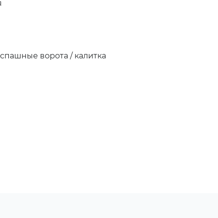
я
аспашные ворота / калитка