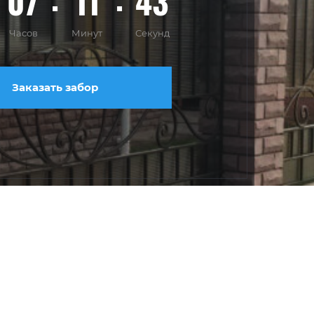
07
11
41
Часов
Минут
Секунд
Заказать забор